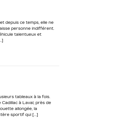
et depuis ce temps, elle ne
aisse personne indifférent.
éhicule talentueux et
…]
sieurs tableaux à la fois.
 Cadillac à Laval, près de
houette allongée, la
ère sportif qui […]