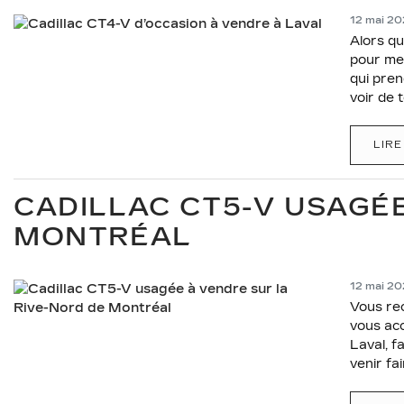
12 mai 2
Alors qu
pour met
qui pren
voir de 
LIRE
CADILLAC CT5-V USAGÉE
MONTRÉAL
12 mai 2
Vous rec
vous acc
Laval, f
venir fa