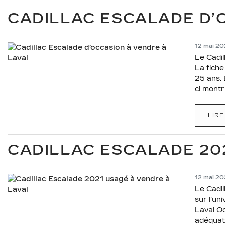
CADILLAC ESCALADE D’
12 mai 2
Le Cadil
La fiche
25 ans. 
ci montr
LIRE
CADILLAC ESCALADE 20
12 mai 2
Le Cadil
sur l’un
Laval O
adéquate