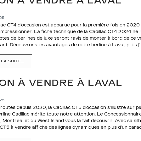
ON À VENDRE À LAVAL
025
lac CT4 d’occasion est apparue pour la première fois en 2020 
impressionner. La fiche technique de la Cadillac CT4 2024 ne l
tes de berlines de luxe seront ravis de monter à bord de ce v
nt. Découvrons les avantages de cette berline à Laval, près [
 LA SUITE...
ON À VENDRE À LAVAL
025
routes depuis 2020, la Cadillac CT5 d’occasion s’illustre sur plu
rline Cadillac mérite toute notre attention. Le Concessionnaire
le, Montréal et du West Island vous la fait découvrir. Avec sa sil
 CT5 à vendre affiche des lignes dynamiques en plus d’un caract