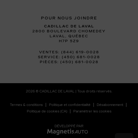
POUR NOUS JOINDRE
CADILLAC DE LAVAL
2800 BOULEVARD CHOMEDEY
LAVAL
,
QUÉBEC
H7P 5Z9
VENTES:
(844) 619-0028
SERVICE:
(450) 681-0028
PIÈCES:
(450) 681-0028
2026 © CADILLAC DE LAVAL
| Tous droits réservés.
|
|
|
Termes & conditions
Politique et confidentialité
Désabonnement
|
Politique de cookies (CA)
Paramétrer les cookies
DÉVELOPPÉ PAR