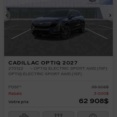
Précédent
Su
CADILLAC OPTIQ 2027
270122
– OPTIQ ELECTRIC SPORT AWD (1SF)
OPTIQ ELECTRIC SPORT AWD (1SF)
PDSF*
65 908
$
Rabais
3 000
$
62 908
$
Votre prix