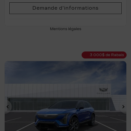
Demande d'informations
Mentions légales
3 000
$
de Rabais
Précédent
Su