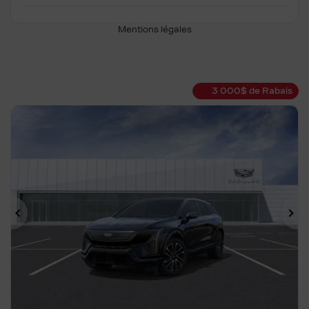
Mentions légales
3 000
$
de Rabais
Précédent
Su