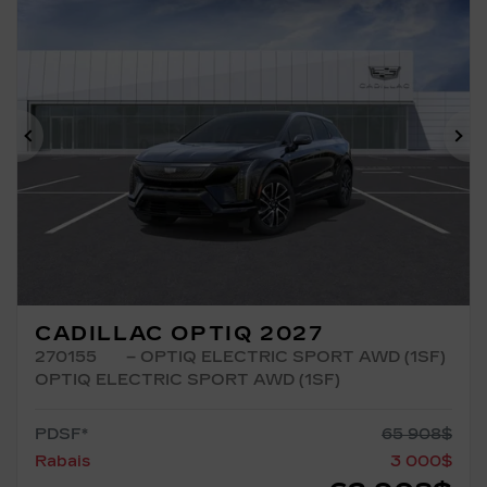
Précédent
Su
CADILLAC OPTIQ 2027
270155
– OPTIQ ELECTRIC SPORT AWD (1SF)
OPTIQ ELECTRIC SPORT AWD (1SF)
PDSF*
65 908
$
Rabais
3 000
$