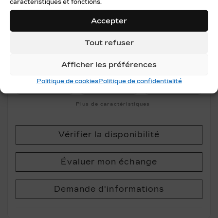
caractéristiques et fonctions.
PDSF*
66 808
$
Accepter
Rabais
4 739
$
62 069
$
Tout refuser
Votre prix
Afficher les préférences
Politique de cookies
Politique de confidentialité
Traction intégrale
Automatique
768 km
Plus de caractéristiques
Vérifier la disponibilité
Évaluer mon échange
Demande d'informations