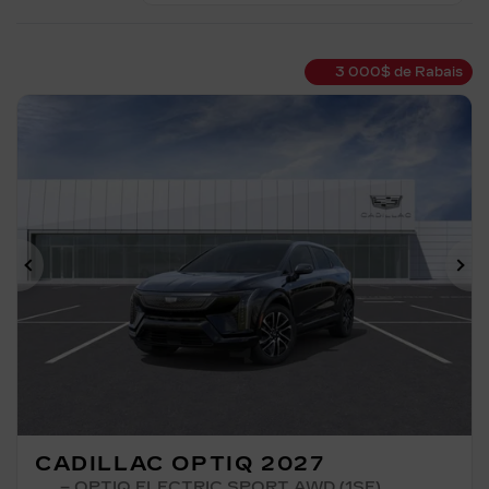
3 000
$
de Rabais
Précédent
Su
CADILLAC OPTIQ 2027
– OPTIQ ELECTRIC SPORT AWD (1SF)