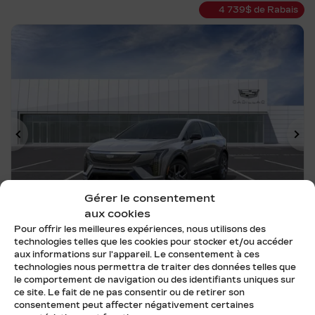
4 739
$
de Rabais
Précédent
Su
Gérer le consentement
aux cookies
Pour offrir les meilleures expériences, nous utilisons des
technologies telles que les cookies pour stocker et/ou accéder
aux informations sur l'appareil. Le consentement à ces
CADILLAC OPTIQ 2026
technologies nous permettra de traiter des données telles que
260483
– OPTIQ ELECTRIC LUXURY AWD
le comportement de navigation ou des identifiants uniques sur
(1SC)
ce site. Le fait de ne pas consentir ou de retirer son
consentement peut affecter négativement certaines
OPTIQ ELECTRIC LUXURY AWD (1SC)