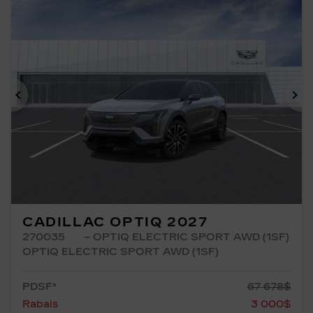
Précédent
Su
CADILLAC OPTIQ 2027
270035
– OPTIQ ELECTRIC SPORT AWD (1SF)
OPTIQ ELECTRIC SPORT AWD (1SF)
PDSF*
67 678
$
Rabais
3 000
$