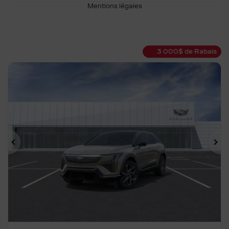
Mentions légales
3 000
$
de Rabais
Précédent
Su