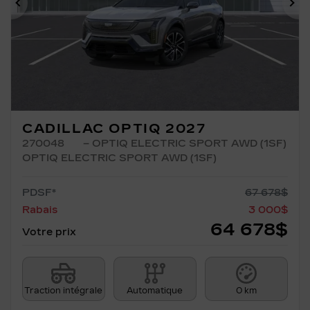
Précédent
Su
CADILLAC OPTIQ 2027
270048
– OPTIQ ELECTRIC SPORT AWD (1SF)
OPTIQ ELECTRIC SPORT AWD (1SF)
PDSF*
67 678
$
Rabais
3 000
$
64 678
$
Votre prix
Traction intégrale
Automatique
0 km