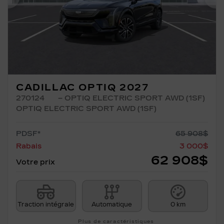
Précédent
Su
CADILLAC OPTIQ 2027
270124
– OPTIQ ELECTRIC SPORT AWD (1SF)
OPTIQ ELECTRIC SPORT AWD (1SF)
PDSF*
65 908
$
Rabais
3 000
$
62 908
$
Votre prix
Traction intégrale
Automatique
0 km
Plus de caractéristiques