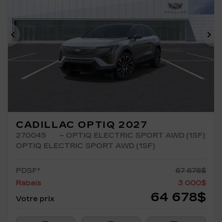
Précédent
Su
CADILLAC OPTIQ 2027
270045
– OPTIQ ELECTRIC SPORT AWD (1SF)
OPTIQ ELECTRIC SPORT AWD (1SF)
PDSF*
67 678
$
Rabais
3 000
$
64 678
$
Votre prix