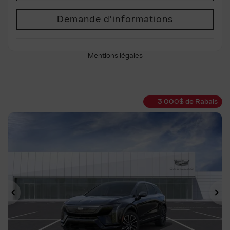
Demande d'informations
Mentions légales
3 000
$
de Rabais
Précédent
Su