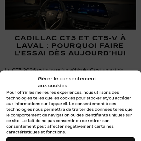
CADILLAC CT5 ET CT5-V À
LAVAL : POURQUOI FAIRE
L’ESSAI DÈS AUJOURD’HUI
La CT5 2026 est plus qu’un véhicule. C’est un art de
vivre. Elle vous accompagne dans vos rendez-vous
Gérer le consentement
professionnels, vous transporte avec élégance lors de
aux cookies
vos sorties, et vous fait vibrer dès que vous tournez la clé.
Pour offrir les meilleures expériences, nous utilisons des
Ce n’est pas seulement une voiture qui vous amène d’un
technologies telles que les cookies pour stocker et/ou accéder
point A à un point B. C’est une machine à créer des
aux informations sur l'appareil. Le consentement à ces
moments.
technologies nous permettra de traiter des données telles que
le comportement de navigation ou des identifiants uniques sur
ce site. Le fait de ne pas consentir ou de retirer son
Chez
Cadillac Laval
, notre équipe vous attend pour vous
consentement peut affecter négativement certaines
faire découvrir chaque facette de cette berline
caractéristiques et fonctions.
d’exception. Laissez-vous guider à travers les différentes