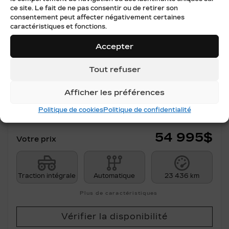
ce site. Le fait de ne pas consentir ou de retirer son
Précédent
Su
consentement peut affecter négativement certaines
caractéristiques et fonctions.
Accepter
Tout refuser
Afficher les préférences
CADILLAC LYRIQ 2024
XP5779
– SPORT AWD FINANCEMENT À
Politique de cookies
Politique de confidentialité
PARTIR DE 0.99%
54 995
$
Votre prix
Traction intégrale
Automatique
23 436 km
Plus de caractéristiques
Vérifier la disponibilité