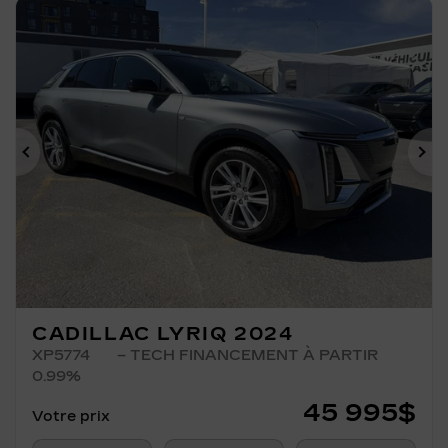
Précédent
Su
CADILLAC LYRIQ 2024
XP5774
– TECH FINANCEMENT À PARTIR
0.99%
45 995
$
Votre prix