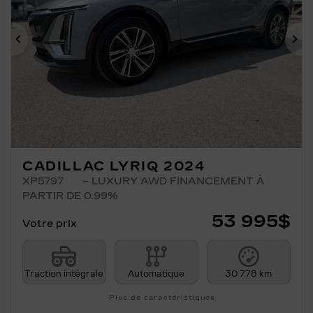
Précédent
Su
CADILLAC LYRIQ 2024
XP5797
– LUXURY AWD FINANCEMENT À
PARTIR DE 0.99%
53 995
$
Votre prix
Traction intégrale
Automatique
30 778 km
Plus de caractéristiques