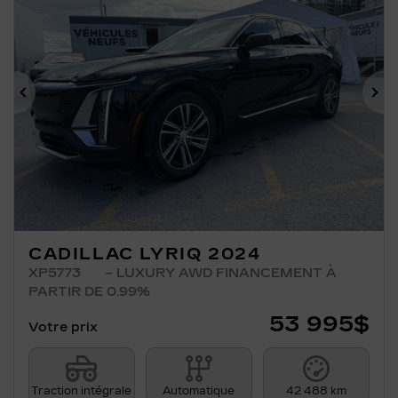
Précédent
Su
CADILLAC LYRIQ 2024
XP5773
– LUXURY AWD FINANCEMENT À
PARTIR DE 0.99%
53 995
$
Votre prix
Traction intégrale
Automatique
42 488 km