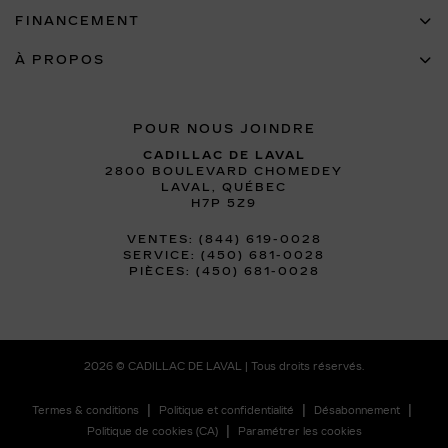
FINANCEMENT
À PROPOS
POUR NOUS JOINDRE
CADILLAC DE LAVAL
2800 BOULEVARD CHOMEDEY
LAVAL
,
QUÉBEC
H7P 5Z9
VENTES:
(844) 619-0028
SERVICE:
(450) 681-0028
PIÈCES:
(450) 681-0028
2026 © CADILLAC DE LAVAL
| Tous droits réservés.
|
|
|
Termes & conditions
Politique et confidentialité
Désabonnement
|
Politique de cookies (CA)
Paramétrer les cookies