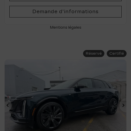
Demande d'informations
Mentions légales
Réservé
Certifié
Précédent
Su