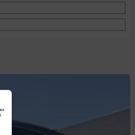
les
.