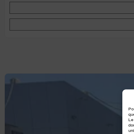
Pou
que
Le
do
uni