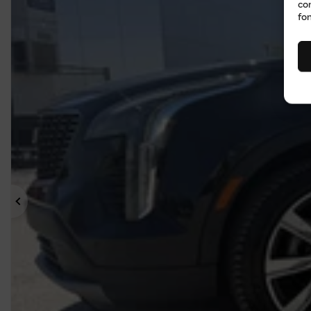
co
fon
Précédent