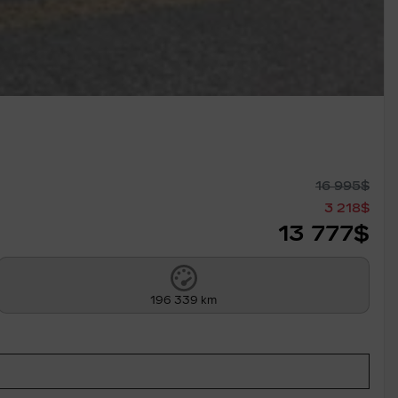
16 995
$
3 218
$
13 777
$
196 339 km