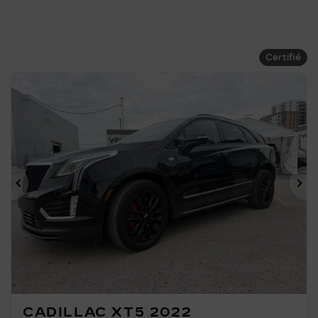
Certifié
Précédent
Su
CADILLAC XT5 2022