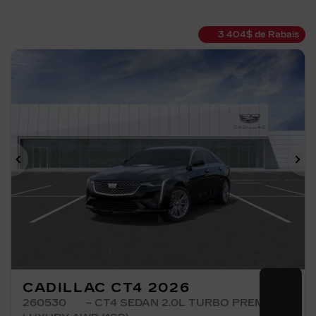
3 404
$
de Rabais
Précédent
Su
CADILLAC CT4 2026
260530
– CT4 SEDAN 2.0L TURBO PREMIUM