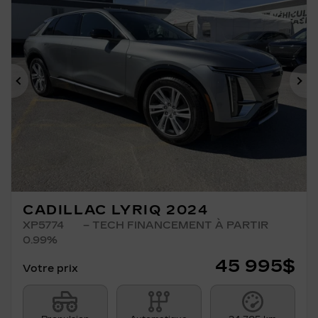
Précédent
Su
CADILLAC LYRIQ 2024
XP5774
– TECH FINANCEMENT À PARTIR
0.99%
45 995
$
Votre prix