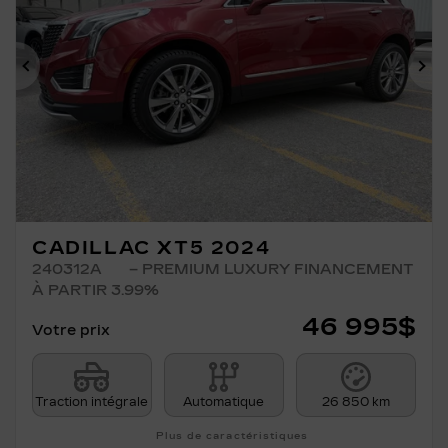
Précédent
Su
CADILLAC XT5 2024
240312A
– PREMIUM LUXURY FINANCEMENT
À PARTIR 3.99%
46 995
$
Votre prix
Traction intégrale
Automatique
26 850 km
Plus de caractéristiques