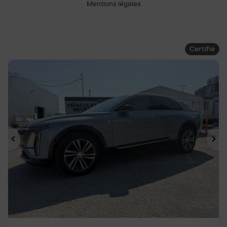
Mentions légales
Certifié
Précédent
Su