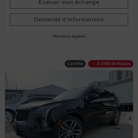
Évaluer mon échange
Demande d'informations
Mentions légales
Certifié
4 218
$
de Rabais
Précédent
Su