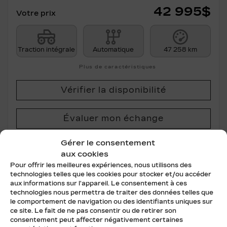
42 995
$
Votre prix
Traction intégrale
Automatique
47 258 km
Plus de caractéristiques
Vérifier la disponibilité
Évaluer mon échange
Gérer le consentement
Demande d'informations
aux cookies
Pour offrir les meilleures expériences, nous utilisons des
technologies telles que les cookies pour stocker et/ou accéder
Mentions légales
aux informations sur l'appareil. Le consentement à ces
technologies nous permettra de traiter des données telles que
le comportement de navigation ou des identifiants uniques sur
ce site. Le fait de ne pas consentir ou de retirer son
Certifié
consentement peut affecter négativement certaines