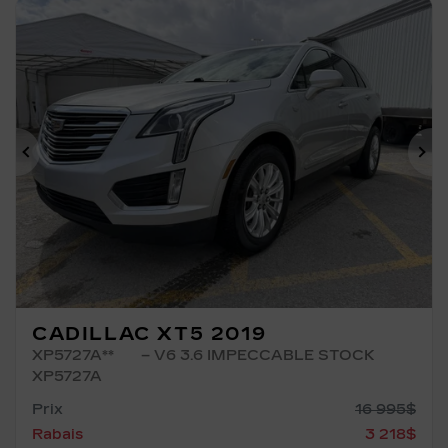
Précédent
Su
CADILLAC XT5 2019
XP5727A**
– V6 3.6 IMPECCABLE STOCK
XP5727A
Prix
16 995
$
Rabais
3 218
$