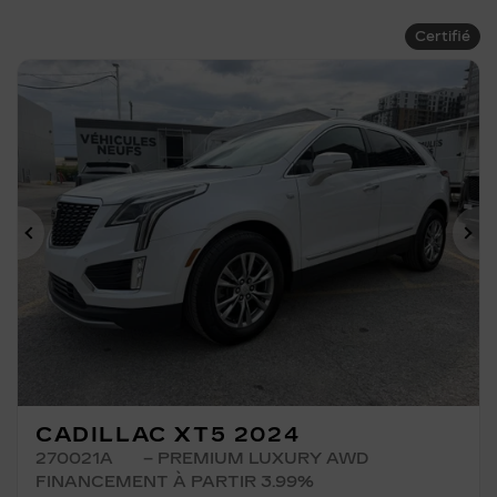
Certifié
Précédent
Su
CADILLAC XT5 2024
270021A
– PREMIUM LUXURY AWD
FINANCEMENT À PARTIR 3.99%