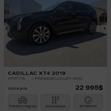
Précédent
Su
CADILLAC XT4 2019
XP5777A
– PREMIUM LUXURY AWD
22 995
$
Votre prix
Traction intégrale
Automatique
99 988 km