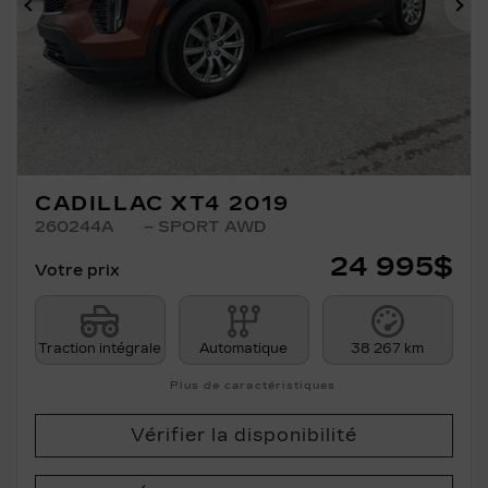
Précédent
Su
CADILLAC XT4 2019
260244A
– SPORT AWD
24 995
$
Votre prix
Traction intégrale
Automatique
38 267 km
Plus de caractéristiques
Vérifier la disponibilité