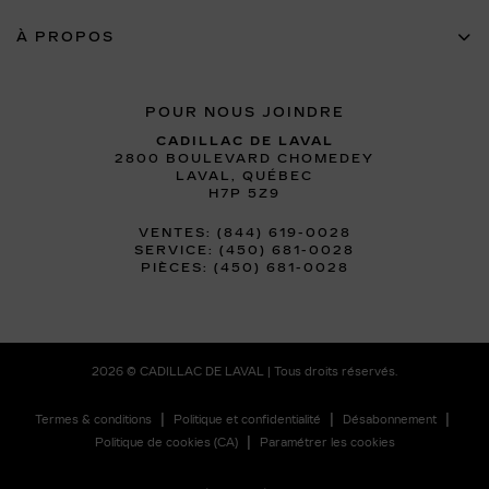
À PROPOS
POUR NOUS JOINDRE
CADILLAC DE LAVAL
2800 BOULEVARD CHOMEDEY
LAVAL
,
QUÉBEC
H7P 5Z9
VENTES:
(844) 619-0028
SERVICE:
(450) 681-0028
PIÈCES:
(450) 681-0028
2026 © CADILLAC DE LAVAL
| Tous droits réservés.
|
|
|
Termes & conditions
Politique et confidentialité
Désabonnement
|
Politique de cookies (CA)
Paramétrer les cookies