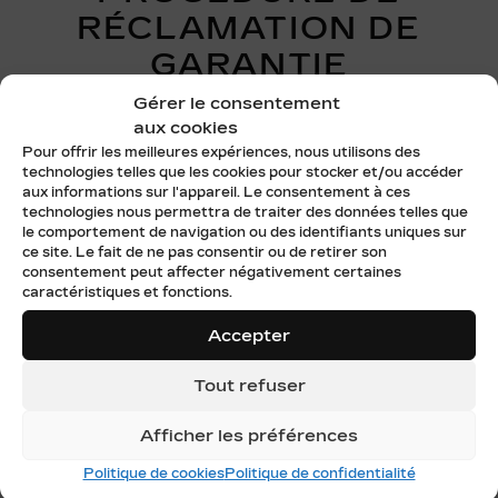
RÉCLAMATION DE
GARANTIE
Gérer le consentement
Une procédure facile avec Cadillac Laval vous permet
aux cookies
d’obtenir la réclamation dont vous avez droit.
Pour offrir les meilleures expériences, nous utilisons des
Chose certaine, le concessionnaire met à votre disposition
technologies telles que les cookies pour stocker et/ou accéder
une équipe chevronnée pour le service après-vente, y
aux informations sur l'appareil. Le consentement à ces
compris les couvertures et les réclamations admissibles
technologies nous permettra de traiter des données telles que
de votre garantie Cadillac. Si vous êtes à la recherche
le comportement de navigation ou des identifiants uniques sur
d’un nouveau véhicule de la marque, vous profiterez
ce site. Le fait de ne pas consentir ou de retirer son
également des avantages du
financement Cadillac
ainsi
consentement peut affecter négativement certaines
que des
offres et promotions Cadillac
en cours.
caractéristiques et fonctions.
Accepter
EXCLUSIONS
GÉNÉRALES
Tout refuser
Pour les défaillances de pièces ou de composantes
Afficher les préférences
causées pas un manque d’entretien, ou des conditions
préexistantes ou en raison d’une mauvaise utilisation du
Politique de cookies
Politique de confidentialité
véhicule, d’un accident, de vandalisme, de conditions