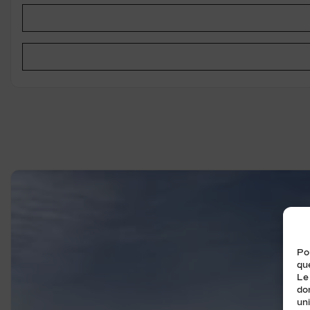
Pou
que
Le
do
uni