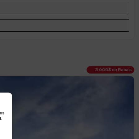
3 000
$
de Rabais
les
.