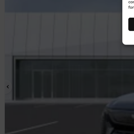
co
fon
Précédent