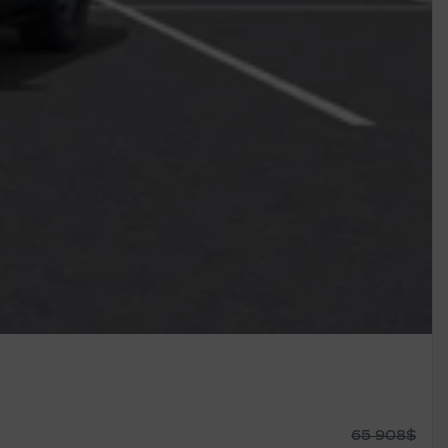
65 908
$