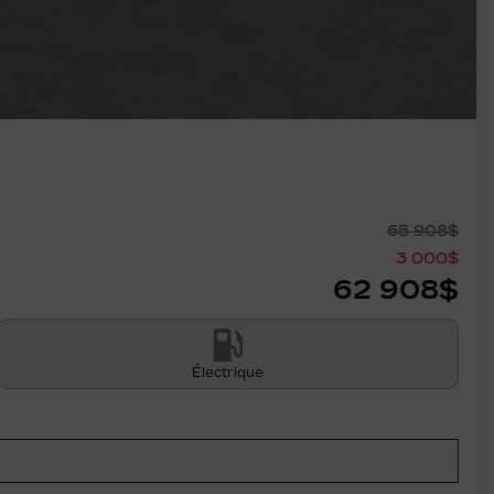
65 908
$
3 000
$
62 908
$
Électrique