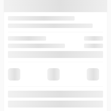
0 km
Essence
Propulsion
PLUS DE CARACTÉRISTIQUES
VÉRIFIER LA DISPONIBILITÉ
ÉVALUER MON ÉCHANGE
DEMANDE D'INFORMATIONS
Mentions légales
3 000
$
de Rabais
Afficher 1 images en plus
VOIR PLUS