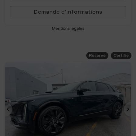
Demande d'informations
Mentions légales
Réservé
Certifié
Précédent
Su