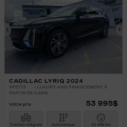
Précédent
Su
CADILLAC LYRIQ 2024
XP5773
– LUXURY AWD FINANCEMENT À
PARTIR DE 0.99%
53 995
$
Votre prix
Traction intégrale
Automatique
42 488 km