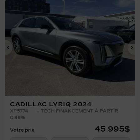
Précédent
Su
CADILLAC LYRIQ 2024
XP5774
– TECH FINANCEMENT À PARTIR
0.99%
45 995
$
Votre prix