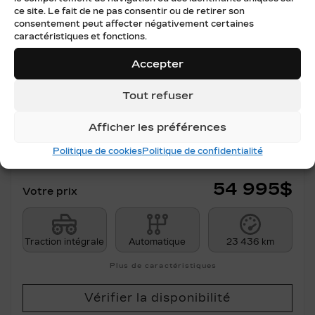
ce site. Le fait de ne pas consentir ou de retirer son
Précédent
Su
consentement peut affecter négativement certaines
caractéristiques et fonctions.
Accepter
Tout refuser
Afficher les préférences
CADILLAC LYRIQ 2024
XP5779
– SPORT AWD FINANCEMENT À
Politique de cookies
Politique de confidentialité
PARTIR DE 0.99%
54 995
$
Votre prix
Traction intégrale
Automatique
23 436 km
Plus de caractéristiques
Vérifier la disponibilité