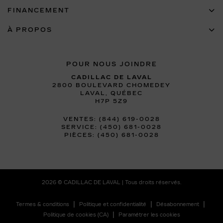
FINANCEMENT
À PROPOS
POUR NOUS JOINDRE
CADILLAC DE LAVAL
2800 BOULEVARD CHOMEDEY
LAVAL
,
QUÉBEC
H7P 5Z9
VENTES:
(844) 619-0028
SERVICE:
(450) 681-0028
PIÈCES:
(450) 681-0028
2026 © CADILLAC DE LAVAL
| Tous droits réservés.
|
|
|
Termes & conditions
Politique et confidentialité
Désabonnement
|
Politique de cookies (CA)
Paramétrer les cookies