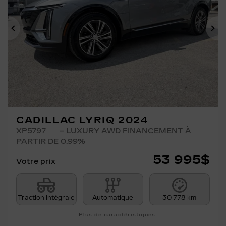
Précédent
Su
CADILLAC LYRIQ 2024
XP5797
– LUXURY AWD FINANCEMENT À
PARTIR DE 0.99%
53 995
$
Votre prix
Traction intégrale
Automatique
30 778 km
Plus de caractéristiques